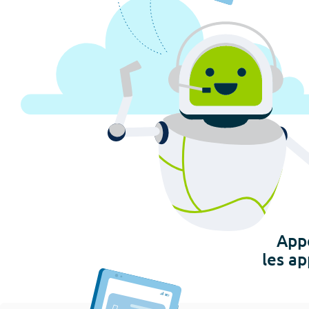
App
les ap