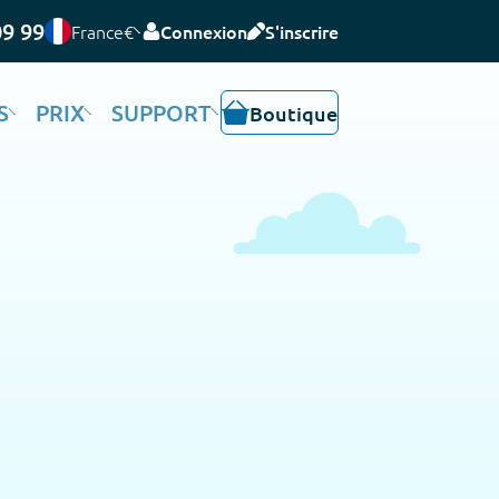
09 99
France
€
Connexion
S'inscrire
S
PRIX
SUPPORT
Boutique