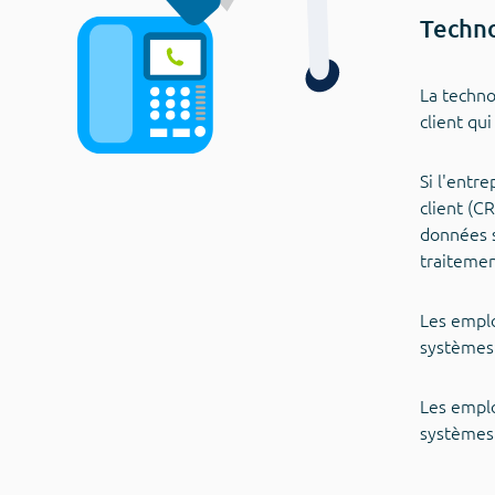
Techno
La techno
client qu
Si l'entr
client (C
données s
traitemen
Les emplo
systèmes 
Les emplo
systèmes 