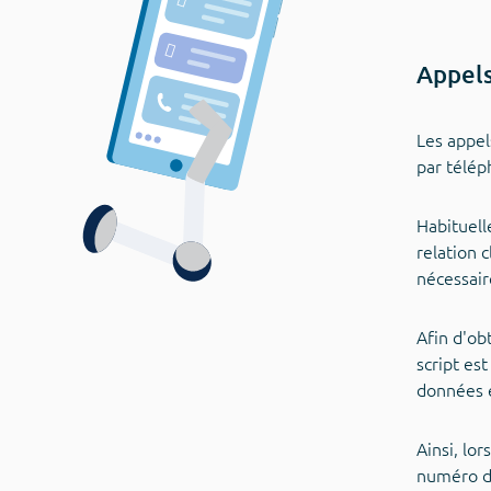
Appels
Les appel
par télép
Habituell
relation c
nécessair
Afin d'ob
script es
données e
Ainsi, lo
numéro d