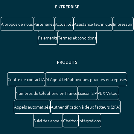
ENTREPRISE
À propos de nous
Partenaires
Actualités
Assistance technique
Impressum
Paiements
Termes et conditions
PRODUITS
Centre de contact IA
AI Agent téléphoniques pour les entreprises
Numéros de téléphone en France
Liaison SIP
PBX Virtuel
Appels automatisés
Authentification à deux facteurs (2FA)
Suivi des appels
Chatbot
Intégrations